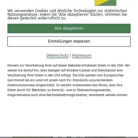
Samstagspilgern
bei einer meditativen
Morgenwanderung oder einer Etappe auf dem
Wir verwenden Cookies und ähnliche Technologien zur statistischen
Nutzungsanalyse. Indem Sie "Alle akzeptieren" klicken, stimmen Sie
Jakobusweg eure innere Kraftquelle zu erfahren.
diesen (jederzeit widerruflich) zu.
Und nach einer
Kräuterwanderung
wisst ihr
Alle akzeptieren
bestimmt auch, wie ihr einen wohltuenden
Frauenmanteltee oder ein herzhaftes
Einstellungen anpassen
Brennnesselpesto zubereiten könnt.
Datenschutz
|
Impressum
Hinweis zur Verarbeitung Ihrer auf dieser Webseite erhobenen Daten in den USA: Wir
weisen Sie darauf hin, dass bezogen auf einzelne Cookies und Dienstleister eine
Verarbeitung Ihrer Daten in den USA erfolgt. Die USA werden vom Europäischen
Gerichtshof als ein Land mit einem nach EU-Standards unzureichendem
Datenschutzniveau eingeschätzt. Es besteht insbesondere das Risiko, dass Ihre
Daten durch US-Behörden, zu Kontroll- und zu Überwachungszwecken,
möglicherweise auch ohne Rechtsbehelfsmöglichkeiten, verarbeitet werden können.