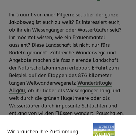
Ihr träumt von einer Pilgerreise, aber der ganze
Jakobsweg ist euch zu weit? Es interessiert euch,
ob ihr ein Wiesengänger oder Wasserläufer seid?
Ihr möchtet wissen, wie ein Frauenmantel
aussieht? Diese Landschaft ist nicht nur fürs
Radeln gemacht. Zahlreiche Wanderwege und
Angebote machen die faszinierende Landschaft
der Naturschatzkammern erlebbar. Erfahrt zum
Beispiel auf den Etappen des 876 Kilometer
langen Weitwanderwegenetz
Wandertrilogie
Allgäu
, ob ihr lieber als Wiesengänger lang und
weit durch die grünen Hügelmeere oder als
Wasserläufer durch imposante Schluchten und
entlang von wilden Flüssen wandert. Pauschalen,
Angebote und Serviceleistungen finden ihr
hier
.
Oder nehmt euch sich Zeit, um beim
Wir brauchen Ihre Zustimmung